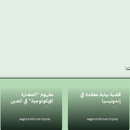
ت:
قضية بيئية معقدة في
مفهوم “الحضارة
إندونيسيا
الإيكولوجية” في الصين
aagreenforum-tiqnia
aagreenforum-tiqnia