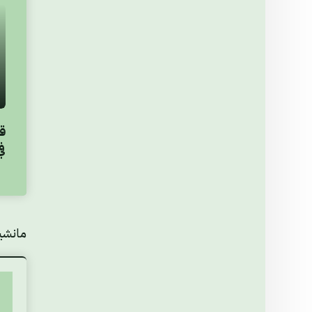
ق
في
مانشي