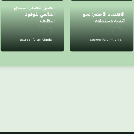
الصين تتصدر السباق
الاقتصاد الأخضر: نحو
العالمي للوقود
تنمية مستدامة
النظيف
aagreenforum-tiqnia
aagreenforum-tiqnia