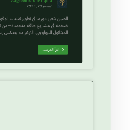
Aagreenforum-tiqnia
ديسمبر 23, 2025
الصين بتعزز دورها في تطوير تقنيات الو
ضخمة في مشاريع طاقة متجددة—من تصنيع 
الميثانول البيولوجي. التركيز ده بيعكس إس
اقرأ المزيد...