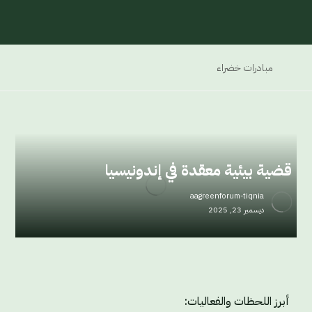
مبادرات خضراء
قضية بيئية معقدة في إندونيسيا
aagreenforum-tiqnia
ديسمبر 23, 2025
أبرز اللحظات والفعاليات: