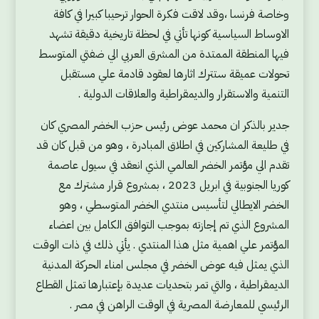
وخاصة فرنسا ،وقد لاقت فكرة الحوار ترحيبا كبيرا في كافة
الاوساط السياسية كونها تأتي في لحظة تاريخية دقيقة تشهد
فيها المنطقة الممتدة من المشرق العربي الي ضفتي المتوسط
تحولات عميقة ستترك اثارها لعقود قادمة علي مستقبل
التنمية والاستقرار والديمقراطية والعلاقات الدولية .
جدير بالذكر ان محمد عوض رئيس حزب الخضر المصري كان
في طليعة المشاركين في اطلاق المبادرة ، وهو من قبل كان قد
تقدم الي مؤتمر الخضر العالمي الذي انعقد في سيول عاصمة
كوريا الجنوبية في ابريل 2023 ، بمشروع قرار مشترك مع
الخضر الايطالي لتأسيس منتدي الخضر المتوسطي ، وهو
المشروع الذي تم إجازته بموجب التوافق الكامل بين اعضاء
المؤتمر علي اهمية مثل هذا المنتدي . يأتي ذلك في ذات الوقت
الذي يمثل فيه عوض الخضر في مجلس امناء الحركة المدنية
الديمقراطية ، والتي تمر بتحديات عديدة بإعتبارها تمثل القطاع
الرئيسي للمعارضة المصرية في الوقت الراهن في مصر .