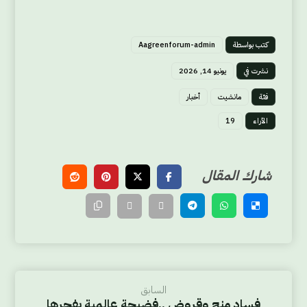
كتب بواسطة
Aagreenforum-admin
نشرت في
يونيو 14, 2026
فئة
مانشيت
أخبار
الآراء
19
السابق
فساد منح وقروض ..فضيحة عالمية يفجرها