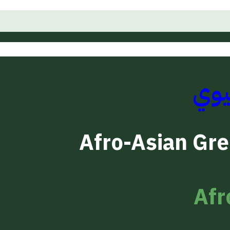
يوي
Afro-Asian Gr
Afr