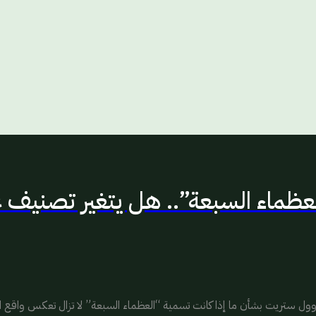
اء السبعة”.. هل يتغير تصنيف عما
تريت بشأن ما إذا كانت تسمية “العظماء السبعة” لا تزال تعكس واقع الشركات 