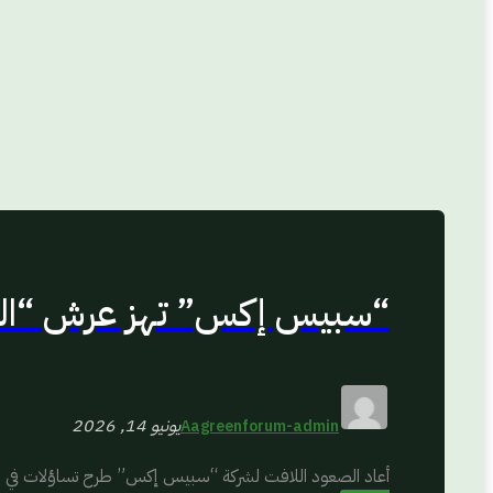
“سبيس إكس” تهز عرش “العظم
يونيو 14, 2026
Aagreenforum-admin
أعاد الصعود اللافت لشركة “سبيس إكس” طرح تساؤلات في وول س