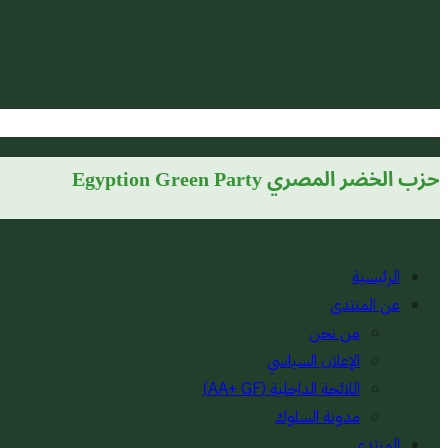
حزب الخضر المصري
Egyption Green Party
الرئيسية
عن المنتدى
من نحن
الإعلان السياسي
اللائحة الداخلية (AA+ GF)
مدونة السلوك
المنتدى