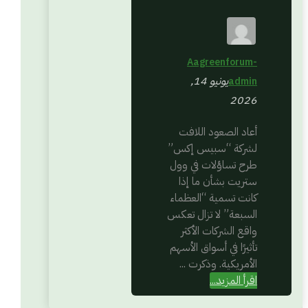
Aagreenforum-
يونيو 14,
admin
2026
أعاد الصعود اللافت
لشركة “سبيس إكس”
طرح تساؤلات في وول
ستريت بشأن ما إذا
كانت تسمية “العظماء
السبعة” لا تزال تعكس
واقع الشركات الأكثر
تأثيرًا في أسواق الأسهم
الأمريكية. وذكرت ...
اقرأ المزيد...