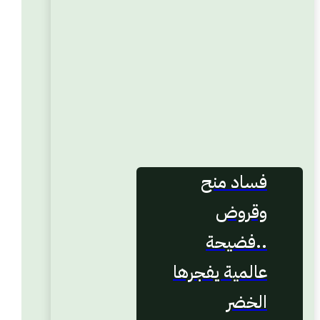
فساد منح
وقروض
..فضيحة
عالمية يفجرها
الخضر