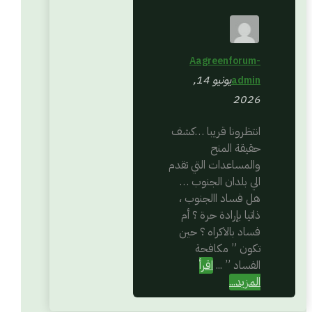
Aagreenforum-
يونيو 14,
admin
2026
انتظرونا قريبا …كشف
حقيقة المنح
والمساعدات التي تقدم
الي بلدان الجنوب …
هل فساد االجنوب ،
ذاتيا بإرادة حرة ؟ أم
فساد بالاكراه ؟ حين
تكون ” مكافحة
الفساد ” ...
اقرأ
المزيد...