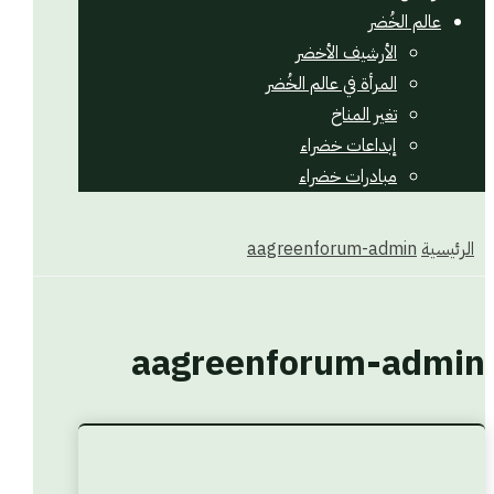
عالم الخُضر
الأرشيف الأخضر
المرأة في عالم الخُضر
تغير المناخ
إبداعات خضراء
مبادرات خضراء
الرئيسية
aagreenforum-admin
aagreenforum-admin