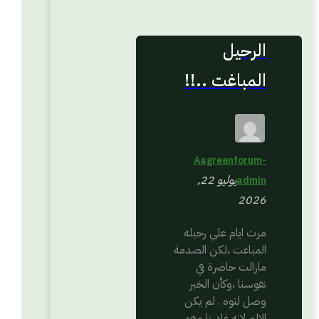
الرحيل
المباغت ..!!
Aagreenforum-
يوليو 22,
admin
2026
مرت ايام علي رحيله
المباغت ،لكن الصدمة
مازالت حاضرة في
نفوسنا ،وكأن الخبر
وصل لتوه . لم يكن
الالم لانه غادرنا وهو