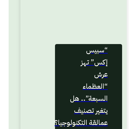
“سبيس
إكس” تهز
عرش
“العظماء
السبعة”.. هل
يتغير تصنيف
عمالقة التكنولوجيا؟