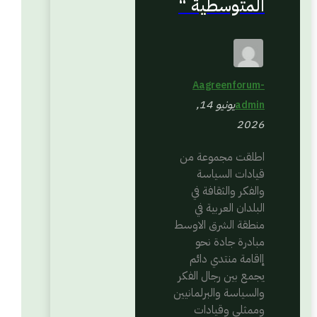
المتوسطية “
Aagreenforum-
يونيو 14,
admin
2026
اطلقت مجموعة من
قيادات السياسة
والفكر والثقافة في
البلدان العربية في
منطقة الشرق الاوسط
مبادرة جادة نحو
إاقامة منتدي دائم
يجمع بين رجال الفكر
والسياسة والبرلمانيين
وممثلي وقيادات