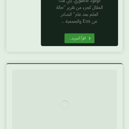
الوقود الأحفوري. يأتي هذا
المقال كجزء من تقرير “حالة
العلم بعد عام” الصادر
عن Eos والجمعية ...
اقرأ المزيد...