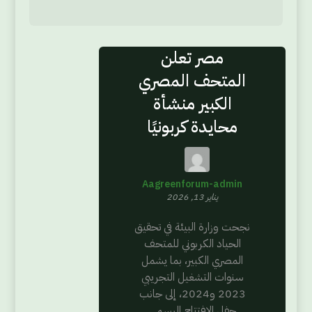
مصر تعلن
المتحف المصري
الكبير منشأة
محايدة كربونيًا
Aagreenforum-admin
يناير 13, 2026
نجحت وزارة البيئة في تحقيق
الحياد الكربوني للمتحف
المصري الكبير، بما يشمل
سنوات التشغيل التجريبي
2023 و2024، إلى جانب
حفل الافتتاح الرسمي