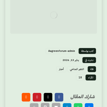
كتب بواسطة
Aagreenforum-admin
نشرت في
يناير 13, 2026
فئة
التغير المناخي
أخبار
الآراء
18