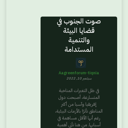
صوت الجنوب في
قضايا البيئة
والتنمية
المستدامة
Aagreenforum-tiqnia
سبتمبر 10, 2022
في ظل التغيرات المناخية
المتسارعة، أصبحت دول
إفريقيا وآسيا من أكثر
المناطق تأثرًا بالأزمات البيئية،
رغم أنها الأقل مساهمة في
أسبابها. من هنا تأتي أهمية