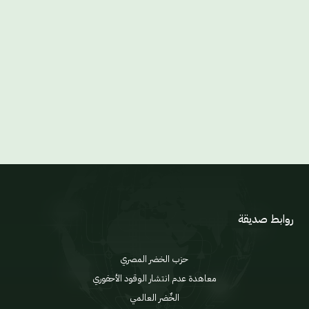
روابط صديقة
حزب الخضر المصري
معاهدة عدم انتشار الوقود الأحفوري
الخٌضر العالمي