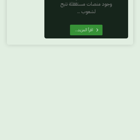
وجود منصات مستققلة تتيح
لشعوب ...
اقرأ المزيد...